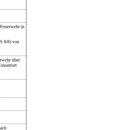
 Feuerwehr in
TS 8/8) von
erwehr über
insatzort
sich