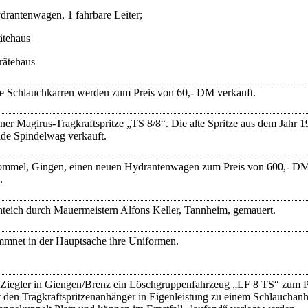
drantenwagen,
1 fahrbare Leiter;
ätehaus
rätehaus
lte Schlauchkarren werden zum Preis von 60,- DM verkauft.
er Magirus-Tragkraftspritze „TS 8/8“. Die alte Spritze aus dem Jahr 
de Spindelwag verkauft.
ommel, Gingen, einen neuen Hydrantenwagen zum Preis von 600,- DM.
.
hteich durch Mauermeistern Alfons Keller, Tannheim, gemauert.
mmnet in der Hauptsache ihre Uniformen.
 Ziegler in Giengen/Brenz ein Löschgruppenfahrzeug „LF 8 TS“ zum P
en Tragkraftspritzenanhänger in Eigenleistung zu einem Schlauchan