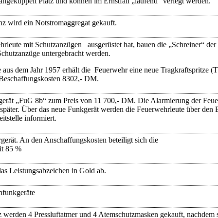
ngekuppelt Platz und können im Ernstfall „laufend“ verlegt werden.
nz wird ein Notstromaggregat gekauft.
leute mit Schutzanzügen ausgerüstet hat, bauen die „Schreiner“ der
Schutzanzüge untergebracht werden.
tze aus dem Jahr 1957 erhält die Feuerwehr eine neue Tragkraftspritze (
 Beschaffungskosten 8302,- DM.
kgerät „FuG 8b“ zum Preis von 11 700,- DM. Die Alarmierung der Feu
päter. Über das neue Funkgerät werden die Feuerwehrleute über den E
tstelle informiert.
erät. An den Anschaffungskosten beteiligt sich die
it 85 %
as Leistungsabzeichen in Gold ab.
hfunkgeräte
z werden 4 Pressluftatmer und 4 Atemschutzmasken gekauft, nachdem 