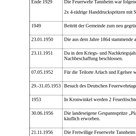
Ende 1929
Die Feuerwehr Tannheim war folgend
2x 4-rädrige Handdruckspritzen mit 
1949
Beitritt der Gemeinde zum neu gegrü
23.01.1950
Die aus dem Jahre 1864 stammende al
23.11.1951
Da in den Kriegs- und Nachkriegsja
Nachbeschaffung beschlossen.
07.05.1952
Für die Teilorte Arlach und Egelsee
29.-31.05.1953
Besuch des Deutschen Feuerwehrtage
1953
In Kronwinkel werden 2 Feuerlöschte
30.06.1956
Die landeseigene Gespannspritze „Pla
käuflich erworben.
21.11.1956
Die Freiwillige Feuerwehr Tannheim e