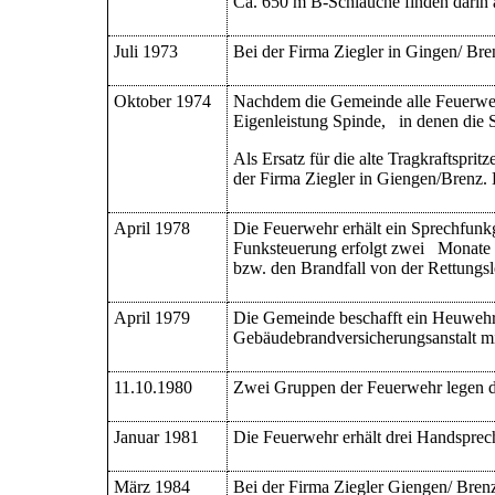
Ca. 650 m B-Schlauche finden darin a
Juli 1973
Bei der Firma Ziegler in Gingen/ Bre
Oktober 1974
Nachdem die Gemeinde alle Feuerwehr
Eigenleistung Spinde, in denen die 
Als Ersatz für die alte Tragkraftspri
der Firma Ziegler in Giengen/Brenz.
April 1978
Die Feuerwehr erhält ein Sprechfun
Funksteuerung erfolgt zwei Monate s
bzw. den Brandfall von der Rettungslei
April 1979
Die Gemeinde beschafft ein Heuwehrg
Gebäudebrandversicherungsanstalt m
11.10.1980
Zwei Gruppen der Feuerwehr legen d
Januar 1981
Die Feuerwehr erhält drei Handsprec
März 1984
Bei der Firma Ziegler Giengen/ Bren